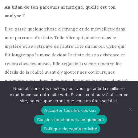
Au bilan de ton parcours artistique, quelle est ton
analyse ?
Il se passe quelque chose d’étrange et de merveilleux dans
mon parcours d’artiste. Telle Alice qui pénètre dans le
mystère et se retrouve de l’autre côté du miroir. Celle qui
fut longtemps la muse devient l’artiste de son existence et
recherches ses muses. Elle regarde la scène, observe les
détails de la réalité avant d’y ajouter ses couleurs, ses
pigments, ses visions. Il en était déjà ainsi lorsque j’ai quitté
Nous utilisons des cookies pour vous garantir la meilleure
le plateau du théâtre devenu trop étroit et les mots des
expérience sur notre site web. Si vous continuez à utiliser ce
autres afin de réinventer les miens au fil d’une errance
site, nous supposerons que vous en êtes satisfait.
fantastique sur l’immense scène du monde. Ainsi, j’avais
Accepter tous les cookies
transmuté mon art de comédienne-conteuse à celui
Cookies fonctionnels uniquement
d’écrivaine-voyageuse, où d’interprète je suis passée à
Politique de confidentialité
auteure de ma vie. Bien entendu, cela ne voulait pas dire que