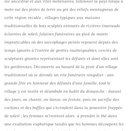
vie ancestral et aux rites millénaires. Sillonner la pays toraja à
moto sur des pistes de terre au gré des reliefs montagneux de
cette région reculée ; villages typiques aux maisons
traditionnelles de bois sculptés entourés de rizières émeraude
éclairées de soleil, falaises funéraires au pied de monts
impraticables où des sarcophages peints reposent depuis des
temps ignorés à l’entrée de grottes inatteignables, cerclés de
sculptures géantes représentant les défunts et dont elles sont
les gardiennes. Découverte au hasard de la piste d’un village
traditionnel où se déroule un rite funéraire singulier : une
grande fête en honneur des défunts d’une famille, tout le
village y est invité et déambule en habit du dimanche ; durant
des jours, on chante, on danse, on festoie, puis on sacrifie des
cochons et des buffles qui s’écroulent dans la poussière frappée
de soleil ; les femmes m’invitent alors à prendre le thé dans
une exaltation euphorique tandis que les hommes découpent les